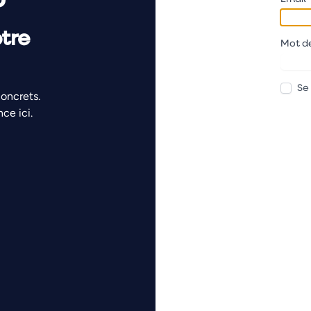
tre
Mot d
Se
concrets.
ce ici.